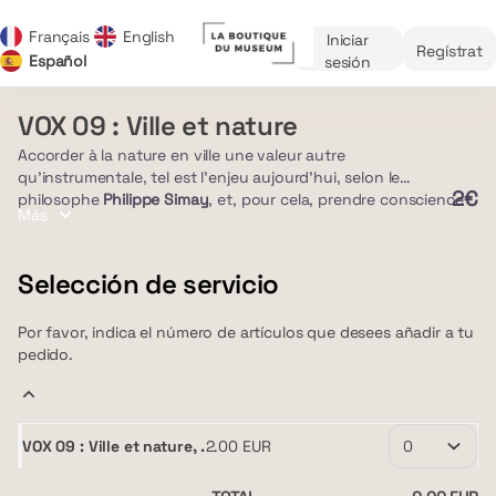
Selección
de
Français
English
Iniciar
Diálogo
Regístrat
Idioma
items
Español
sesión
actual
[VOX
09
VOX 09 : Ville et nature
VOX
:
09
Accorder à la nature en ville une valeur autre
Ville
:
qu'instrumentale, tel est l'enjeu aujourd'hui, selon le
et
Ville
2€
philosophe
Philippe Simay
, et, pour cela, prendre conscience
nature]
Más
et
de la biodiversité qui nous entoure, même dans un milieu
-
nature
urbain tel que Toulouse. Plantée, domestiquée, ou bien laissée
Muséum
en libre évolution, c'est à la nature dans toutes ses
Selección de servicio
-
dimensions et ses enjeux que les
Jardins du Muséum
Quai
familiarisent le public. Car, des urbanistes anglais du 19ème
des
siècle aux paysagistes des jardins suspendus de Singapour, il
Por favor, indica el número de artículos que desees añadir a tu
Savoirs
est devenu évident qu'elle sera une alliée incontournable pour
pedido.
affronter les défis environnementaux et sociaux qui nous
-
attendent
Jardins
du
VOX 09 : Ville et nature, .
2
.
00
EUR
Muséum