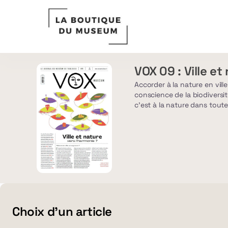
Sélection
des
articles
[VOX
09
:
VOX 09 : Ville et
VOX
Ville
09
et
Accorder à la nature en vill
:
conscience de la biodiversi
nature]
Ville
c'est à la nature dans tout
-
et
aux paysagistes des jardins
Muséum
nature
environnementaux et socia
-
Quai
des
Savoirs
-
Jardins
du
Muséum
Choix d'un article