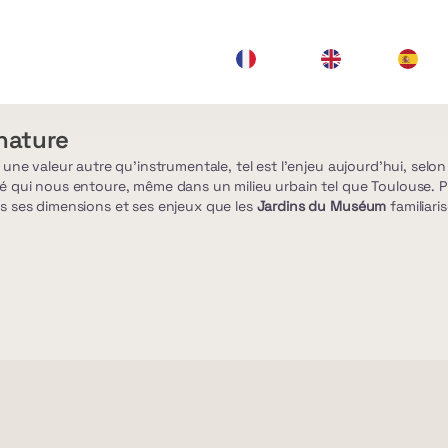
Langue
Français
English
Esp
courante
 nature
e une valeur autre qu'instrumentale, tel est l'enjeu aujourd'hui, selo
té qui nous entoure, même dans un milieu urbain tel que Toulouse. Pl
es ses dimensions et ses enjeux que les
Jardins du Muséum
familiari
 suspendus de Singapour, il est devenu évident qu'elle sera une allié
ux qui nous attendent