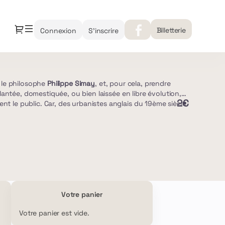
Dialogue
añol
Billetterie
Connexion
S'inscrire
n le philosophe
Philippe Simay
, et, pour cela, prendre
antée, domestiquée, ou bien laissée en libre évolution,
2€
sent le public. Car, des urbanistes anglais du 19ème siècle
e incontournable pour affronter les défis
Votre panier
Votre panier est vide.