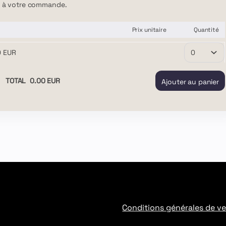
er à votre commande.
Prix unitaire
Quantité
0
EUR
TOTAL
0
.
00
EUR
Ajouter au panier